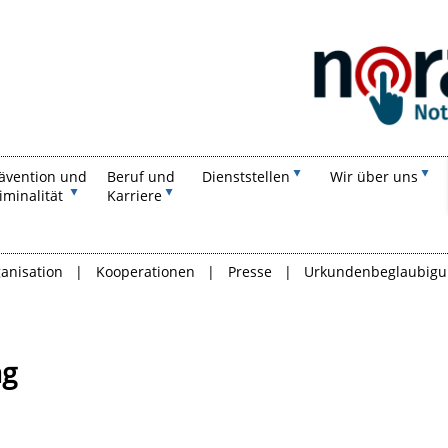
Suchen
ävention und
Beruf und
Dienststellen
Wir über uns
iminalität
Karriere
anisation
Kooperationen
Presse
Urkundenbeglaubig
ng