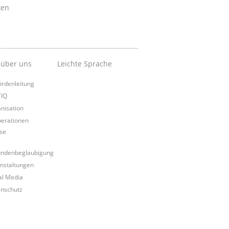
ken
 über uns
Leichte Sprache
rdenleitung
TIQ
nisation
erationen
se
ndenbeglaubigung
nstaltungen
al Media
nschutz