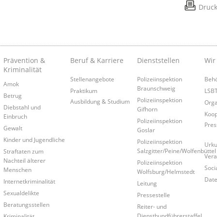
Druc
Prävention &
Beruf & Karriere
Dienststellen
Wir
Kriminalität
Stellenangebote
Polizeiinspektion
Behö
Amok
e
Braunschweig
Praktikum
LSB
Betrug
Polizeiinspektion
Ausbildung & Studium
Orga
Diebstahl und
Gifhorn
Koop
Einbruch
Polizeiinspektion
Pres
Gewalt
Goslar
Kinder und Jugendliche
Polizeiinspektion
Urku
Salzgitter/Peine/Wolfenbüttel
Straftaten zum
Vera
Nachteil älterer
Polizeiinspektion
Soci
Menschen
Wolfsburg/Helmstedt
Date
Internetkriminalität
Leitung
Sexualdelikte
Pressestelle
Beratungsstellen
Reiter- und
Diensthundführerstaffel
Kriminalität