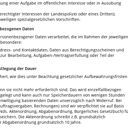
ung einer Aufgabe im öffentlichen Interesse oder in Ausübung
rechtigter Interessen der Landespolizei oder eines Dritten);
weiligen spezialgesetzlichen Vorschriften.
nbezogenen Daten
ersonenbezogener Daten verarbeitet, die im Rahmen der jeweilige
nsbesondere:
dress- und Kontaktdaten, Daten aus Berechtigungsscheinen und
ur Bearbeitung, Aufgaben-/Vertragserfüllung oder Teil der
estlegung der Dauer
hert, wie dies unter Beachtung gesetzlicher Aufbewahrungsfristen
nn sie nicht mehr erforderlich sind. Das wird einzelfallbezogen
stgelegt und kann auch nur Speicherdauern von wenigen Stunden
Einwilligung basierenden Daten unverzüglich nach Widerruf. Bei
ftragsvergaben, Rechnungen) sind wir verpflichtet sie auf Basis
. Nds. Aktenordnung, Abgabenordnung, Bürgerliches Gesetzbuch) f
eichern. Die Aktenordnung schreibt z.B. grundsätzlich
die Abgabenordnung grundsätzlich 10 Jahre.