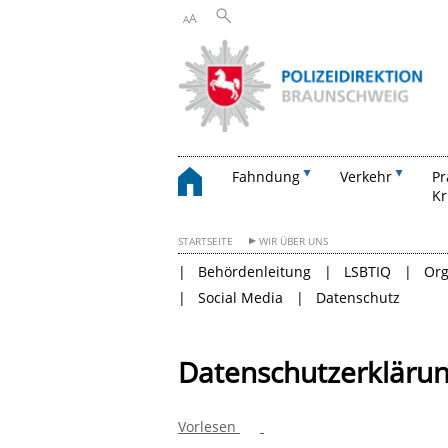
A
A
Fahndung
Verkehr
Pr
Kr
STARTSEITE
WIR ÜBER UNS
Behördenleitung
LSBTIQ
Org
Social Media
Datenschutz
Datenschutzerkläru
Vorlesen