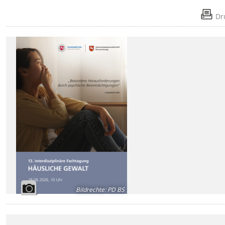
Dr
Bildrechte
:
PD BS