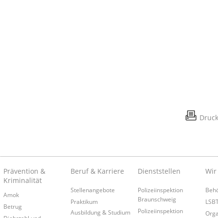
Druc
Prävention &
Beruf & Karriere
Dienststellen
Wir
Kriminalität
Stellenangebote
Polizeiinspektion
Behö
Amok
e
Braunschweig
Praktikum
LSB
Betrug
Polizeiinspektion
Ausbildung & Studium
Orga