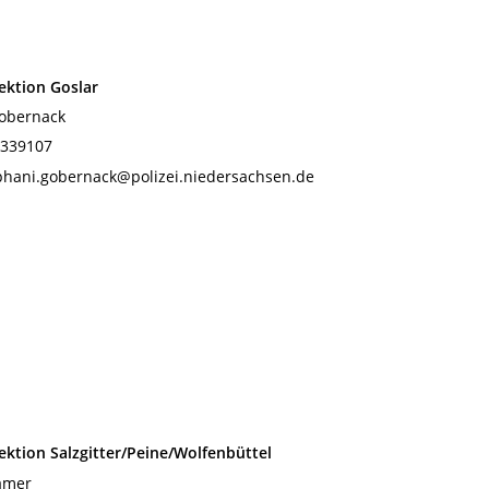
pektion Goslar
obernack
 339107
ephani.gobernack@polizei.niedersachsen.de
pektion Salzgitter/Peine/Wolfenbüttel
amer