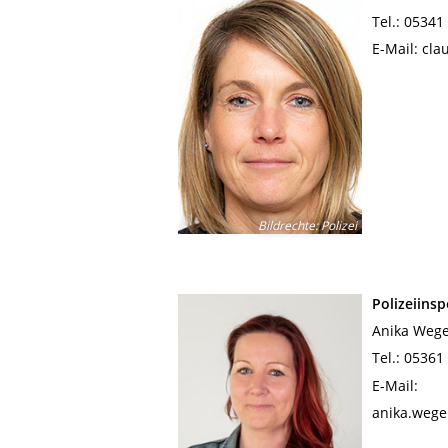
Tel.: 0534
E-Mail: cl
Bildrechte
:
Polizei
Polizeiins
Anika Weg
Tel.: 0536
E-Mail:
anika.wege