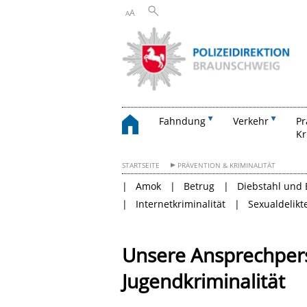
A
A
Fahndung
Verkehr
Pr
Kr
STARTSEITE
PRÄVENTION & KRIMINALITÄT
Amok
Betrug
Diebstahl und 
Internetkriminalität
Sexualdelikt
Unsere Ansprechper
Jugendkriminalität