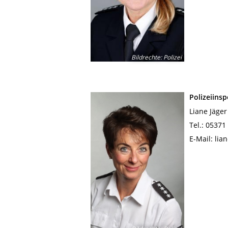
Bildrechte
:
Polizei
Polizeiins
Liane Jäger
Tel.: 05371
E-Mail: lia