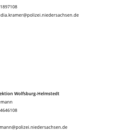
1 1897108
audia.kramer@polizei.niedersachsen.de
pektion Wolfsburg-Helmstedt
emann
1 4646108
mann@polizei.niedersachsen.de