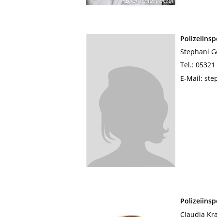
Bildrechte
:
Polizei
Polizeiins
Stephani G
Tel.: 05321
E-Mail: st
Polizeiins
Claudia Kr