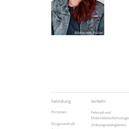
Bildrechte
:
Polizei
Fahndung
Verkehr
Personen
Fahrrad und
Elektrokleinstfahrzeug
Zeugenaufrufe
Ordnungswidrigkeiten